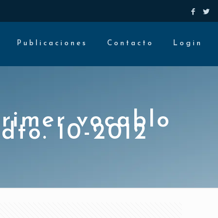
Publicaciones
Contacto
Login
primer vocablo
 dto. 10-2012