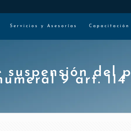
Servicios y Asesorías
Capacitación
 suspensión del 
numeral 9 art. 114