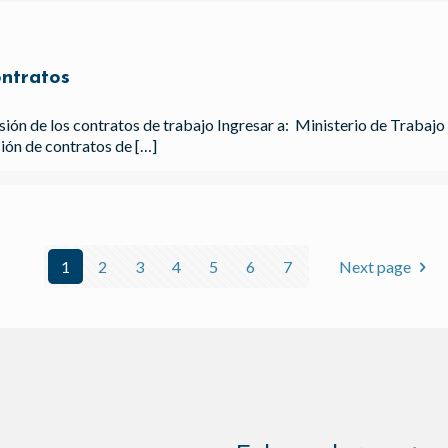
ntratos
ón de los contratos de trabajo Ingresar a: Ministerio de Trabajo R
ión de contratos de
[…]
1
2
3
4
5
6
7
Next page